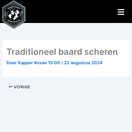
Ga
naar
de
inhoud
Traditioneel baard scheren
Door
Kapper Kovan 10:00
/
22 augustus 2024
VORIGE